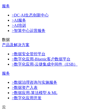
服务
>DC·AI生态创新中心
>AI服务
>AI培训
>智算中心运营服务
数据
产品及解决方案
>数据安全管控平台
>数字化应用-Bluenic客户数据平台
>数字化应用-云捷集成中间件（ESB）
服务
>数据治理咨询与实施服务
>数据资产入表
>数据应用-算法模型 & ML
>数字化应用开发
云