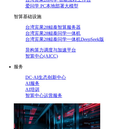
爱问学 PC本地部署大模型
智算基础设施
台湾宾果28鲲泰智算服务器
台湾宾果28鲲泰问学一体机
台湾宾果28鲲泰问学一体机DeepSeek版
异构算力调度与加速平台
智算中心(AICC)
服务
DC·AI生态创新中心
AI服务
AI培训
智算中心运营服务